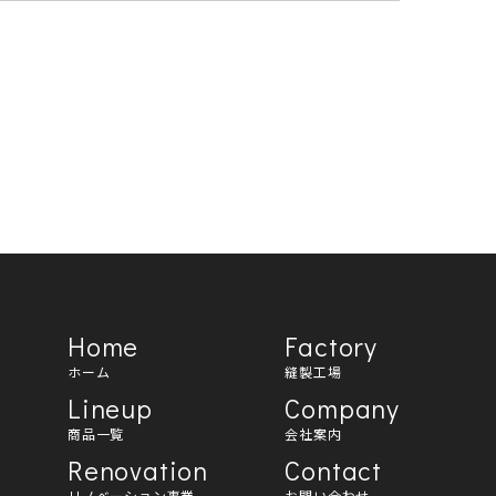
。
とします。
ユーザーが利用しているサービスの新機能や
、ご利用をお断りするため。
。
Home
Factory
知し、加えてWebサイト上にも公表するも
ホーム
縫製工場
Lineup
Company
商品一覧
会社案内
Renovation
Contact
データを開示・提供することはいたしませ
リノベーション事業
お問い合わせ