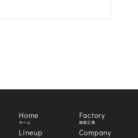
。
とします。
ユーザーが利用しているサービスの新機能や
、ご利用をお断りするため。
。
Home
Factory
知し、加えてWebサイト上にも公表するも
ホーム
縫製工場
Lineup
Company