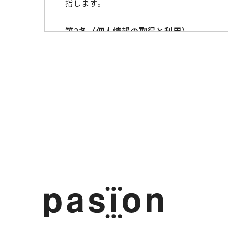
指します。
第2条（個人情報の取得と利用）
当社は、以下の目的に必要な範囲で、ご本人
以下の⽬的の範囲を超えて個⼈情報を利⽤す
お問い合わせへの対応。
求人採用における面接の日時および、選
取得した閲覧・購買履歴等の情報を分析
更新情報、キャンペーン情報などをメー
ユーザーが利用しているサービスのメン
利用規約に違反したユーザーの特定、そ
個人情報の利用目的は、変更前後の関連性に
個人情報の利用目的について変更を行った際
のとします。