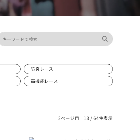
防炎レース
高機能レース
2ページ目
13 / 64件表示