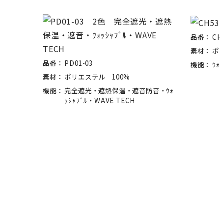
品番：
C
素材：
ポ
品番：
PD01-03
機能：
ｳｫ
素材：
ポリエステル 100%
機能：
完全遮光・遮熱保温・遮音防音・ｳｫ
ｯｼｬﾌﾞﾙ・WAVE TECH