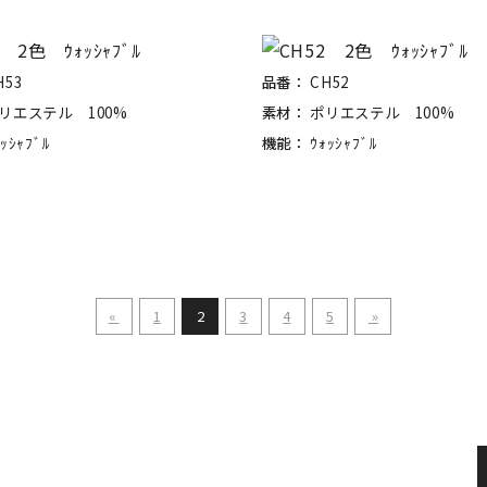
H53
品番：
CH52
リエステル 100%
素材：
ポリエステル 100%
ｯｼｬﾌﾞﾙ
機能：
ｳｫｯｼｬﾌﾞﾙ
«
1
2
3
4
5
»