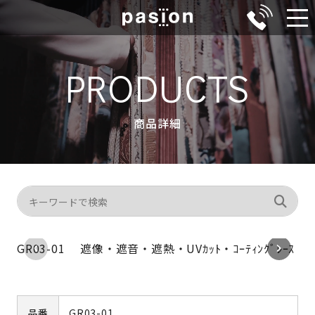
メ
ニ
ュ
PRODUCTS
ー
商品詳細
GR03-01 遮像・遮音・遮熱・UVｶｯﾄ・ｺｰﾃｨﾝｸﾞﾚｰｽ
品番
GR03-01