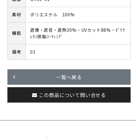
素材
ポリエステル 100%
遮像・遮音・遮熱30%・UVカット88%・ﾎﾟﾘｳ
機能
ﾚﾀﾝ樹脂ｺｰﾃｨﾝｸﾞ
備考
01
一覧へ戻る
この商品について問い合せる