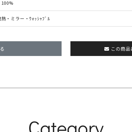
100%
・ミラー・ｳｫｯｼｬﾌﾞﾙ
る
この商品
Category