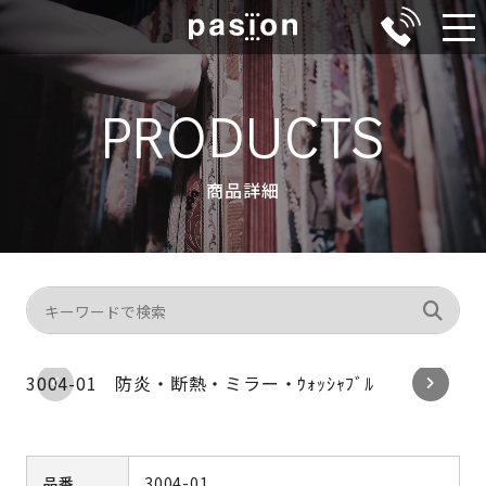
メ
ニ
ュ
PRODUCTS
ー
商品詳細
3004-01 防炎・断熱・ミラー・ｳｫｯｼｬﾌﾞﾙ
品番
3004-01