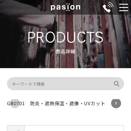
メ
ニ
ュ
PRODUCTS
ー
商品詳細
GR0701 防炎・遮熱保温・遮像・UVカット